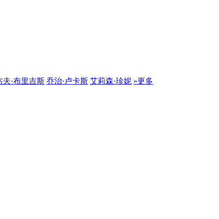
杰夫·布里吉斯
乔治·卢卡斯
艾莉森·珍妮
»更多