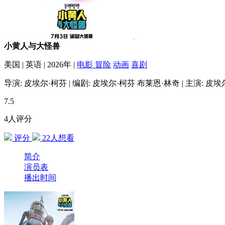
小黄人与大怪兽
美国
|
英语
|
2026年
|
电影
冒险
动画
喜剧
导演:
皮埃尔·柯芬
|
编剧:
皮埃尔·柯芬
布莱恩·林奇
|
主演:
皮埃
7.5
4人评分
评分
22
人想看
简介
演员表
播出时间