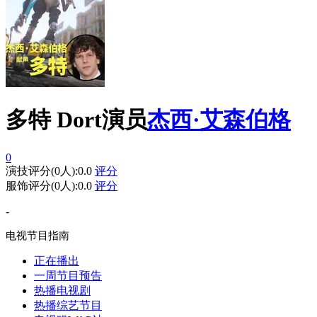
多特 Dort
演员
杰西·艾森伯格
0
演技评分
(
0
人):
0.0
评分
服饰评分
(
0
人):
0.0
评分
-
电视节目指南
正在播出
一周节目预告
热播电视剧
热播综艺节目