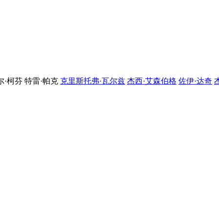
尔·柯芬
特雷·帕克
克里斯托弗·瓦尔兹
杰西·艾森伯格
佐伊·达奇