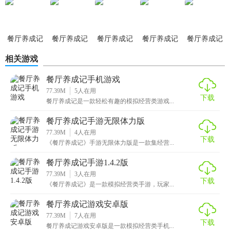
石版
力版
2. 创建角色：选择角色性别、外观和初始餐厅类型。
3. 经营餐厅：根据顾客需求进行烹饪、上菜和清洁工作。
餐厅养成记
餐厅养成记
餐厅养成记
餐厅养成记
餐厅养成记
测试版
手游
手游内购版
手游免广告
手机游戏
相关游戏
版
4. 扩展业务：通过完成任务和挑战解锁新的餐厅和菜品。
餐厅养成记手机游戏
5. 社交互动：邀请好友来餐厅用餐，分享游戏经验。
77.39M
5
人在用
下载
餐厅养成记是一款轻松有趣的模拟经营类游戏...
【餐厅养成记测试版推荐】
餐厅养成记手游无限体力版
如果你喜欢模拟经营类游戏，并且想体验从一家小餐馆逐步
77.39M
4
人在用
发展壮大的成就感，那么餐厅养成记测试版是一个不错的选
下载
《餐厅养成记》手游无限体力版是一款集经营...
择。通过这款游戏，你将学到如何管理一家成功的餐厅，并
餐厅养成记手游1.4.2版
在过程中享受经营的乐趣。
77.39M
3
人在用
下载
《餐厅养成记》是一款模拟经营类手游，玩家...
餐厅养成记游戏安卓版
77.39M
7
人在用
下载
餐厅养成记游戏安卓版是一款模拟经营类手机...