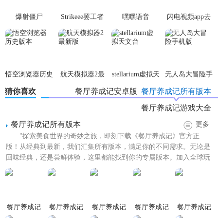
4. 营销手段：利用社交媒体等渠道进行宣传，吸引更多顾
爆射僵尸
Strikeee罢工者
嘿嘿语音
闪电视频app去
客。
广告版
【餐厅养成记测试版内容】
1. 菜品研发：提供多种菜系和特色菜品，玩家可自由组合和
悟空浏览器历史
航天模拟器2最
stellarium虚拟天
无人岛大冒险手
创新。
版本
新版
文台
机版
猜你喜欢
餐厅养成记安卓版
餐厅养成记所有版本
2. 员工管理：招聘、培训和解雇员工，提升工作效率。
餐厅养成记游戏大全
3. 财务管理：实时查看餐厅收支情况，制定经营策略。
餐厅养成记所有版本
更多
"探索美食世界的奇妙之旅，即刻下载《餐厅养成记》官方正
4. 顾客管理：记录顾客信息和偏好，提供个性化服务。
版！从经典到最新，我们汇集所有版本，满足你的不同需求。无论是
回味经典，还是尝鲜体验，这里都能找到你的专属版本。加入全球玩
5. 装饰与布置：多种装修风格和布局选择，打造个性化餐
家的行列，一起经营梦想中的...
厅。
【餐厅养成记测试版用法】
餐厅养成记
餐厅养成记
餐厅养成记
餐厅养成记
餐厅养成记
1. 下载与安装：在官方网站或应用商店下载并安装游戏。
官网版
手游无限钻
手游无限体
手游1.4.2版
正式版