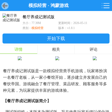
模拟经营
·
鸿蒙游戏
首页
首页
游戏
软件
游戏
鸿蒙
鸿蒙
软件
专题
鸿蒙游戏
鸿蒙软件
专题
餐厅养成记测试版
大小：77.39M
更新时间：2026-05-11
游戏
软件
类别：
模拟经营
版本：v1.8.1
开始下载
详情
相关
评论
餐厅养成记测试版是一款模拟经营类手机游戏，玩家将扮演
一名餐厅老板，从一家小餐馆开始，逐步建立并发展自己的
餐饮帝国。游戏融合了餐厅管理、菜品研发、顾客服务等多
种元素，为玩家提供丰富的游戏体验。
【餐厅养成记测试版简介】
- 测试版特性：本版本为测试版，旨在收集玩家反馈以优化游