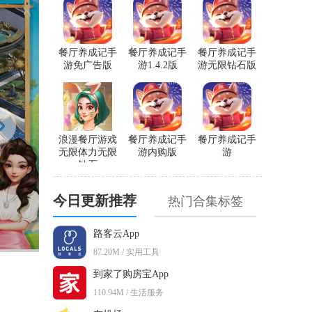
餐厅养成记手
餐厅养成记手
餐厅养成记手
游免广告版
游1.4.2版
游无限钻石版
浪漫餐厅游戏
餐厅养成记手
餐厅养成记手
无限体力无限
游内购版
游
钻石
今日更新推荐
热门合集标签
路客云App
87.20M / 实用工具
到家了购房宝App
110.94M / 生活服务