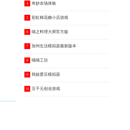
奇妙农场体验
4
彩虹棉花糖小店游戏
5
喵之料理大师官方版
6
加州生活模拟器最新版本
7
喵喵工坊
8
韩娱爱豆模拟器
9
五千元创业游戏
10