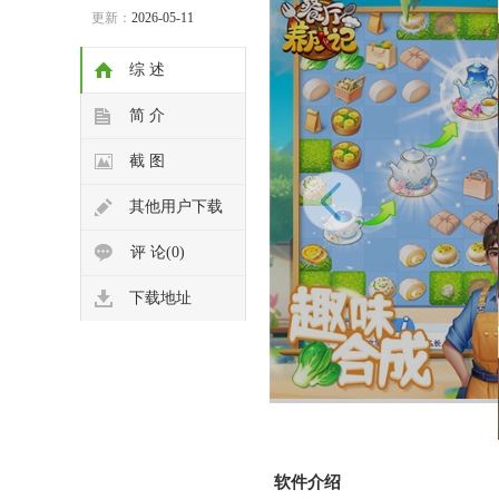
更新：
2026-05-11
综 述
简 介
截 图
其他用户下载
评 论(0)
下载地址
软件介绍