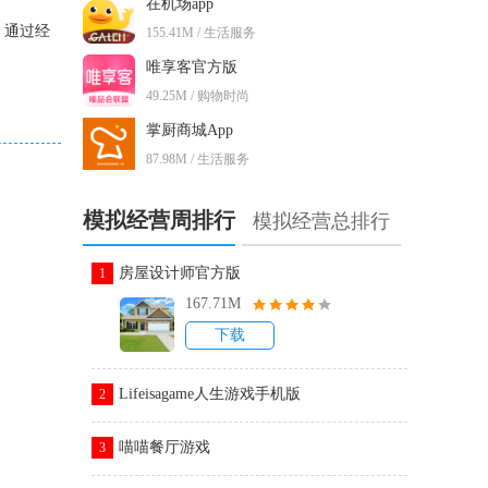
在机场app
，通过经
155.41M / 生活服务
唯享客官方版
49.25M / 购物时尚
掌厨商城App
87.98M / 生活服务
模拟经营周排行
模拟经营总排行
房屋设计师官方版
1
167.71M
下载
Lifeisagame人生游戏手机版
2
喵喵餐厅游戏
3