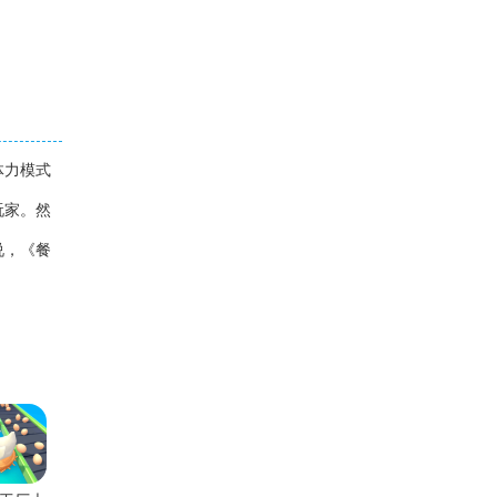
体力模式
玩家。然
说，《餐