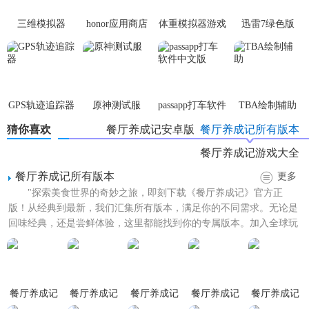
4. 装饰布置：玩家可以自由布置餐厅的装饰和家具，打造个
三维模拟器
honor应用商店
体重模拟器游戏
迅雷7绿色版
性化的用餐环境。
1.5.23
【餐厅养成记正式版亮点】
1. 真实的经营体验：游戏提供了真实的餐厅经营环境，让玩
家能够感受到经营一家餐厅的酸甜苦辣。
GPS轨迹追踪器
原神测试服
passapp打车软件
TBA绘制辅助
中文版
猜你喜欢
餐厅养成记安卓版
餐厅养成记所有版本
2. 丰富的菜品选择：游戏中有大量的食材和菜谱供玩家选
择，可以制作出各种美味的菜品。
餐厅养成记游戏大全
3. 个性化装饰：玩家可以自由布置餐厅的装饰和家具，打造
餐厅养成记所有版本
更多
"探索美食世界的奇妙之旅，即刻下载《餐厅养成记》官方正
独一无二的用餐环境。
版！从经典到最新，我们汇集所有版本，满足你的不同需求。无论是
【餐厅养成记正式版玩法】
回味经典，还是尝鲜体验，这里都能找到你的专属版本。加入全球玩
家的行列，一起经营梦想中的...
1. 初始阶段：玩家需要从小餐馆开始，逐步积累资金和经
验。
餐厅养成记
餐厅养成记
餐厅养成记
餐厅养成记
餐厅养成记
2. 菜品制作：玩家需要根据顾客的口味和需求，制作出各种
官网版
手游无限钻
手游无限体
手游1.4.2版
正式版