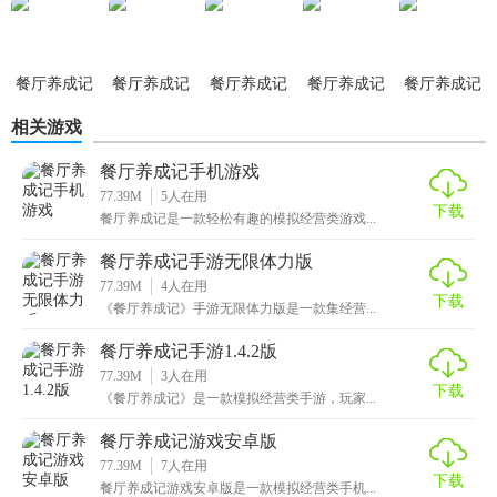
美味的菜品。
石版
力版
3. 员工管理：玩家需要招聘、培训和合理调配员工，提高餐
餐厅养成记
餐厅养成记
餐厅养成记
餐厅养成记
餐厅养成记
厅的运营效率。
测试版
手游
手游内购版
手游免广告
手机游戏
相关游戏
版
4. 财务管理：玩家需要管理餐厅的财务状况，确保餐厅的正
常运营。
餐厅养成记手机游戏
77.39M
5
人在用
5. 装饰布置：玩家可以不断升级和装饰餐厅，提高餐厅的吸
下载
餐厅养成记是一款轻松有趣的模拟经营类游戏...
引力和竞争力。
餐厅养成记手游无限体力版
【餐厅养成记正式版推荐】
77.39M
4
人在用
下载
《餐厅养成记》手游无限体力版是一款集经营...
餐厅养成记正式版是一款非常有趣的模拟经营类游戏，适合
餐厅养成记手游1.4.2版
喜欢经营管理和烹饪的玩家。游戏提供了真实的经营体验、
77.39M
3
人在用
丰富的菜品选择和个性化的装饰布置等功能，让玩家能够充
下载
《餐厅养成记》是一款模拟经营类手游，玩家...
分体验到经营一家餐厅的乐趣。如果你喜欢这类游戏，不妨
餐厅养成记游戏安卓版
试试餐厅养成记正式版吧！
77.39M
7
人在用
下载
餐厅养成记游戏安卓版是一款模拟经营类手机...