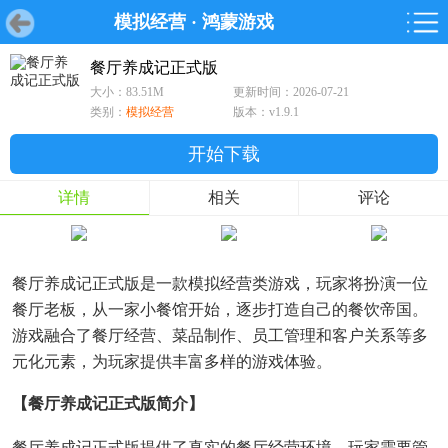
模拟经营
·
鸿蒙游戏
首页
首页
游戏
软件
游戏
鸿蒙
鸿蒙
软件
专题
鸿蒙游戏
鸿蒙软件
专题
餐厅养成记正式版
大小：83.51M
更新时间：2026-07-21
游戏
软件
类别：
模拟经营
版本：v1.9.1
开始下载
详情
相关
评论
餐厅养成记正式版是一款模拟经营类游戏，玩家将扮演一位
餐厅老板，从一家小餐馆开始，逐步打造自己的餐饮帝国。
游戏融合了餐厅经营、菜品制作、员工管理和客户关系等多
元化元素，为玩家提供丰富多样的游戏体验。
【餐厅养成记正式版简介】
餐厅养成记正式版提供了真实的餐厅经营环境，玩家需要管