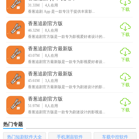
31.33M
4
人在用
的影视作品，快速找到并观看。
下载
香葱追剧 App 是一款专注于提供丰富影...
2. 分类筛选：软件内的影视剧资源按照类型明确分类，用户
香葱追剧官方版
可以根据自己的喜好进行选择。
46.32M
8
人在用
下载
香葱追剧官方版是一款专为影视爱好者设计的...
3. 收藏与分享：用户可以将自己喜欢的影视作品添加到个人
收藏夹中，随时回顾，并可以与其他观众交流分享观看感
香葱追剧官方最新版
43.07M
8
人在用
受。
下载
香葱追剧官方最新版是一款专为影视爱好者设...
香葱追剧官方入口测评
香葱追剧官方最新版
45.61M
3
人在用
香葱追剧官方入口以其完整的剧情资源、流畅的无广告播
下载
香葱追剧官方最新版是一款专为剧迷设计的影...
放、清晰的画质以及丰富的影视类型深受用户喜爱。软件操
香葱追剧官方版
作简单便捷，用户可以轻松找到自己想看的电视剧或电影资
51.97M
8
人在用
源。同时，软件还提供了个性化推荐和离线下载等实用功
下载
香葱追剧官方版是一款专为剧迷设计的影视追...
能，进一步提升了用户的观看体验。总之，香葱追剧官方入
口是一款值得用户下载使用的优秀追剧平台。
热门专题
热门短剧软件大全
手机测亩软件
车载中控软件