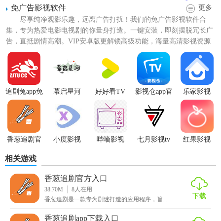
免广告影视软件
更多
2. 优质影视资源：精选全网优质影视资源，确保用户观看到
尽享纯净观影乐趣，远离广告打扰！我们的免广告影视软件合
的都是高清、流畅的影片。
集，专为热爱电影电视剧的你量身打造。一键安装，即刻摆脱冗长广
告，直抵剧情高潮。VIP安卓版更解锁高级功能，海量高清影视资源
3. 多类型选择：提供电视剧、电影、动漫、综艺等多种类型
随心看。无广告观影，流畅...
的影视资源，满足不同用户的观看需求。
香葱追剧官方入口亮点
追剧兔app免
幕启星河
好好看TV
影视仓app官
乐家影视
1. 无广告打扰：软件在播放过程中没有广告和弹窗的干扰，
广告
方免费下载
为用户提供纯净的观看体验。
安装
2. 支持多频道切换：用户可以根据网络环境自由选择分辨
香葱追剧官
小度影视
哔嘀影视
七月影视tv
红果影视
率，确保观看的流畅性。
方入口
相关游戏
3. 离线下载功能：支持视频离线下载，用户可以在无网络环
境下观看已下载的内容。
香葱追剧官方入口
38.70M
8
人在用
下载
香葱追剧官方入口玩法
香葱追剧是一款专为剧迷打造的应用程序，旨...
香葱追剧app下载入口
1. 搜索观看：用户可以通过搜索框输入关键词搜索自己想看