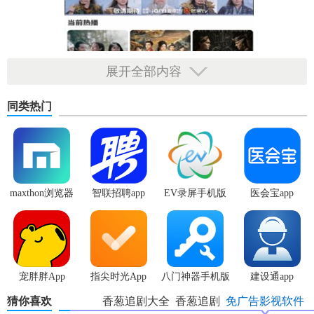
展开全部内容
同类热门
maxthon浏览器
智联招聘app
EV录屏手机版
医会宝app
手机版
香葱追剧官方入口特色
宠胖胖App
指尖时光App
八门神器手机版
建设通app
1. 个性化推荐：基于用户的观看历史和喜好，智能推荐相关
的影视作品，让用户更容易找到感兴趣的内容。
猜你喜欢
香葱追剧大全
香葱追剧
免广告影视软件