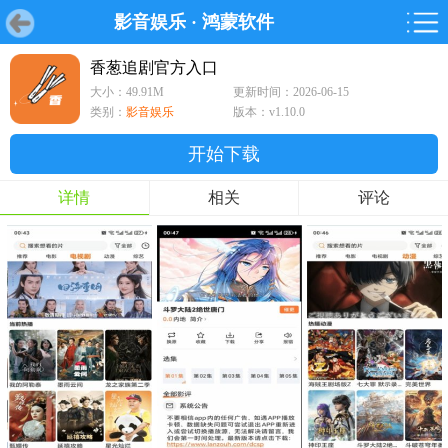
影音娱乐
·
鸿蒙软件
首页
首页
游戏
软件
游戏
鸿蒙
鸿蒙
软件
专题
鸿蒙游戏
鸿蒙软件
专题
香葱追剧官方入口
大小：49.91M
更新时间：2026-06-15
游戏
软件
类别：
影音娱乐
版本：v1.10.0
开始下载
详情
相关
评论