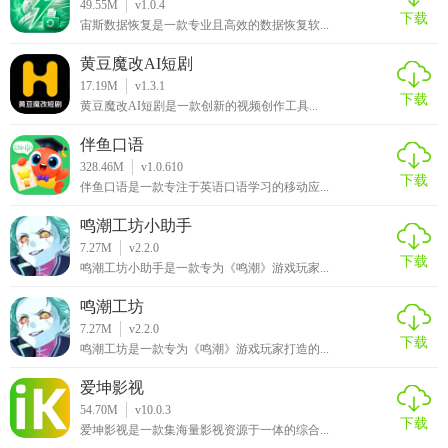
49.55M
v1.0.4
下载
宙斯数据恢复是一款专业且高效的数据恢复软...
黄豆魔改AI短剧
17.19M
v1.3.1
下载
黄豆魔改AI短剧是一款创新的视频创作工具...
伴鱼口语
328.46M
v1.0.610
下载
伴鱼口语是一款专注于英语口语学习的移动应...
鸣潮工坊小助手
7.27M
v2.2.0
下载
鸣潮工坊小助手是一款专为《鸣潮》游戏玩家...
鸣潮工坊
7.27M
v2.2.0
下载
鸣潮工坊是一款专为《鸣潮》游戏玩家打造的...
爱坤影视
54.70M
v10.0.3
下载
爱坤影视是一款集海量影视资源于一体的综合...