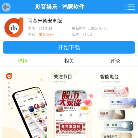
影音娱乐
·
鸿蒙软件
首页
首页
游戏
软件
游戏
鸿蒙
鸿蒙
软件
专题
鸿蒙游戏
鸿蒙软件
专题
阿基米德安卓版
大小：111.91M
更新时间：2026-05-13
游戏
软件
类别：
影音娱乐
版本：v1.0.2
开始下载
详情
相关
评论