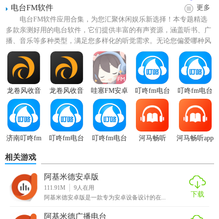
粗细可调。
电台FM软件
更多
电台FM软件应用合集，为您汇聚休闲娱乐新选择！本专题精选
2. 测量工具：提供长度、角度、面积等几何属性的精确测
多款亲测好用的电台软件，它们提供丰富的有声资源，涵盖听书、广
量。
播、音乐等多种类型，满足您多样化的听觉需求。无论您偏爱哪种风
格，这里都有精品资源等您...
3. 计算引擎：内置数学公式编辑器，支持符号运算、数值计
算及复杂表达式的求解。
4. 动态交互：图形与计算结果联动，修改图形参数即时更新
龙卷风收音
龙卷风收音
哇塞FM安卓
叮咚fm电台
叮咚fm电台
计算结果。
机手机版
机最新版本
版
手机app
5. 导出功能：支持将图形及计算结果导出为多种文件格式，
便于分享与展示。
济南叮咚fm
叮咚fm电台
叮咚fm电台
河马畅听
河马畅听app
电台
tv版
官方
官方
【阿基米德亮点】
相关游戏
1. 直观易用：界面简洁明了，操作直观，无需复杂培训即可
阿基米德安卓版
上手。
111.91M
9
人在用
下载
阿基米德安卓版是一款专为安卓设备设计的在...
2. 高精度计算：采用高效算法，确保计算结果的准确性。
阿基米德广播电台