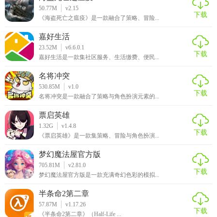
50.77M
v2.15
下载
《海盗死亡之瘟疫》是一款融合了策略、冒险...
嘉好生活
23.52M
v6.6.0.1
下载
嘉好生活是一款集社区服务、生活缴费、便民...
名将冲突
530.85M
v1.0
下载
名将冲突是一款融合了策略与角色扮演元素的...
票启英雄
1.32G
v1.4.8
下载
《票启英雄》是一款集策略、冒险与角色扮演...
梦幻魔法屋官方版
705.81M
v2.81.0
下载
梦幻魔法屋官方版是一款充满奇幻色彩的模拟...
半条命2第二章
57.87M
v1.17.26
下载
《半条命2第二章》（Half-Life ...