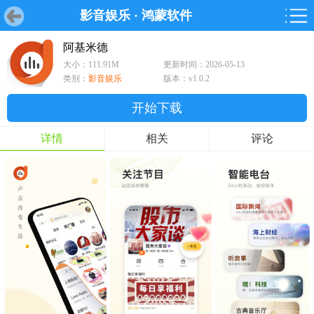
影音娱乐
·
鸿蒙软件
首页
首页
游戏
软件
游戏
鸿蒙
鸿蒙
软件
专题
鸿蒙游戏
鸿蒙软件
专题
阿基米德
大小：111.91M
更新时间：2026-05-13
游戏
软件
类别：
影音娱乐
版本：v1.0.2
开始下载
详情
相关
评论