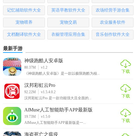
4. 社区支持：拥有活跃的在线社区，用户可交流经验，获取
记忆辅助软件大全
英语早教软件大全
农场经营手游合集
技术支持。
宠物喂养
宠物交易
农业服务软件
5. 性价比优：相较于同类软件，阿基米德提供更为丰富的功
能且价格合理。
文档翻译软件大全
衣橱管理应用合集
音乐创作软件大全
【阿基米德点评】
最新手游
阿基米德是一款集实用性、教育性于一体的几何软件，无论
神级跑酷人安卓版
是对于学术研究还是日常教学都极为适用。其直观的界面设
80.37M
v1.2
下载
《神级跑酷人安卓版》是一款以极限跑酷为核...
计、强大的计算分析能力以及丰富的功能集合，使得它在同
类软件中脱颖而出，成为数学科学领域不可或缺的工具之
汉邦彩虹云Pro
一。
92.22M
v1.5.4.0.2
下载
汉邦彩虹云Pro 是一款功能强大且全面的...
AlMuse人工智能助手APP最新版
19.73M
v1.5.0
下载
AlMuse人工智能助手APP最新版是一...
海盗死亡之瘟疫