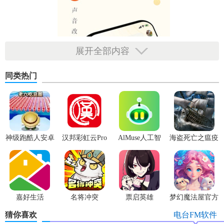
展开全部内容
同类热门
神级跑酷人安卓
汉邦彩虹云Pro
AlMuse人工智
海盗死亡之瘟疫
版
能助手APP最新
版
【阿基米德功能】
嘉好生活
名将冲突
票启英雄
梦幻魔法屋官方
版
1. 图形绘制：支持多种几何图形的创建与编辑，颜色、线条
猜你喜欢
电台FM软件