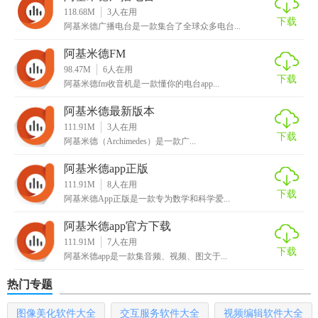
3. 丰富的图形库：包含大量预设图形模板，满足多样化需
118.68M
3
人在用
下载
阿基米德广播电台是一款集合了全球众多电台...
求。
阿基米德FM
4. 自定义工具：用户可根据需要创建自定义工具集，提高使
98.47M
6
人在用
用效率。
下载
阿基米德fm收音机是一款懂你的电台app...
5. 跨平台支持：支持Windows、Mac及Linux操作系统，兼容性
阿基米德最新版本
好。
111.91M
3
人在用
下载
阿基米德（Archimedes）是一款广...
【阿基米德优势】
阿基米德app正版
1. 强大的功能集合：集几何绘图、计算分析于一体，满足多
111.91M
8
人在用
下载
阿基米德App正版是一款专为数学和科学爱...
学科需求。
阿基米德app官方下载
2. 高效准确：计算速度快，结果准确可靠，适合科研与教学
111.91M
7
人在用
工作。
下载
阿基米德app是一款集音频、视频、图文于...
3. 学习资源丰富：提供教程、示例库及在线帮助文档，助力
热门专题
用户快速掌握。
图像美化软件大全
交互服务软件大全
视频编辑软件大全