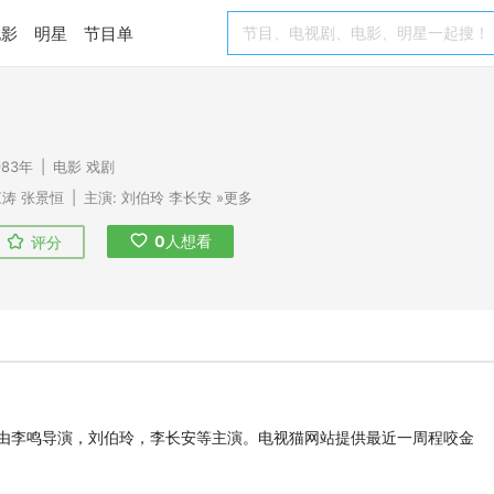
电影
明星
节目单
983年
|
电影
戏剧
江涛
张景恒
|
主演:
刘伯玲
李长安
»更多
0
人想看
评分
由李鸣导演，刘伯玲，李长安等主演。电视猫网站提供最近一周程咬金