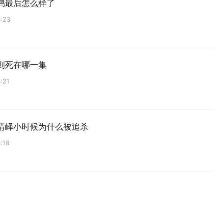
鸿最后怎么样了
:23
则死在哪一集
:21
清峄小时候为什么被追杀
:18