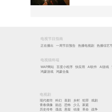
电视节目指南
正在播出
一周节目预告
热播电视剧
热播综艺
电视猫终端
WAP网站
百度小程序
快应用
AI软件
AI游戏
鸿蒙游戏
鸿蒙合集
电视剧
现代都市
科幻
喜剧
乡村
犯罪
戏剧
青春偶像
励志
恐怖
少儿
家庭
历史传奇
谍战
悬疑
动漫
革命
战争