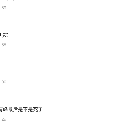
:59
失踪
:55
:30
清峄最后是不是死了
:29