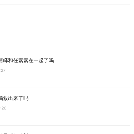
清峄和任素素在一起了吗
:27
鸿救出来了吗
:26