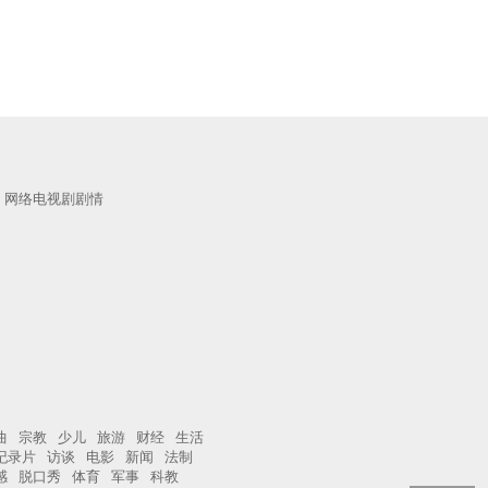
网络电视剧剧情
曲
宗教
少儿
旅游
财经
生活
纪录片
访谈
电影
新闻
法制
感
脱口秀
体育
军事
科教