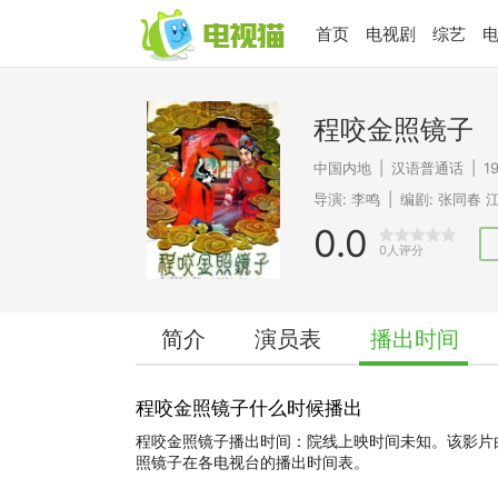
首页
电视剧
综艺
程咬金照镜子
中国内地
|
汉语普通话
|
1
导演:
李鸣
|
编剧:
张同春
0.0
0人评分
简介
演员表
播出时间
程咬金照镜子什么时候播出
程咬金照镜子播出时间：院线上映时间未知。该影片
照镜子在各电视台的播出时间表。