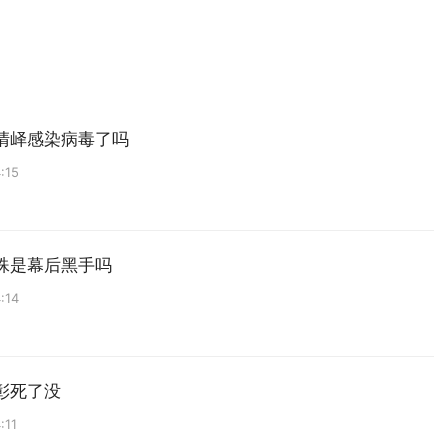
清峄感染病毒了吗
:15
殊是幕后黑手吗
:14
彰死了没
:11