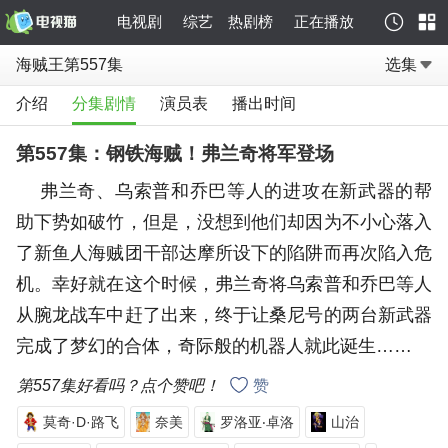
电视剧
综艺
热剧榜
正在播放
海贼王第557集
选集
介绍
分集剧情
演员表
播出时间
第557集：钢铁海贼！弗兰奇将军登场
弗兰奇、乌索普和乔巴等人的进攻在新武器的帮
助下势如破竹，但是，没想到他们却因为不小心落入
了新鱼人海贼团干部达摩所设下的陷阱而再次陷入危
机。幸好就在这个时候，弗兰奇将乌索普和乔巴等人
从腕龙战车中赶了出来，终于让桑尼号的两台新武器
完成了梦幻的合体，奇际般的机器人就此诞生……
第557集好看吗？点个赞吧！
赞
莫奇·D·路飞
奈美
罗洛亚‧卓洛
山治