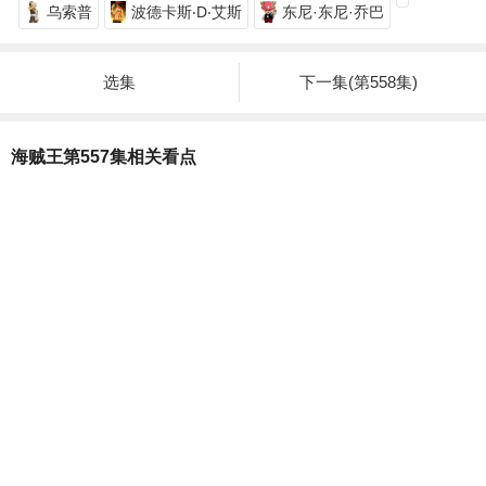
乌索普
波德卡斯‧D‧艾斯
东尼·东尼·乔巴
选集
下一集(第558集)
海贼王第557集相关看点