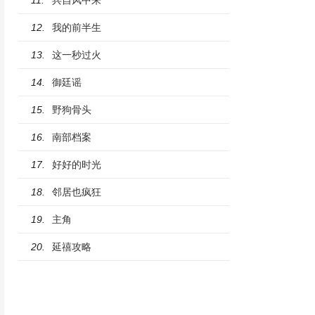
11.
我的前半生
12.
这一秒过火
13.
御廷谣
14.
野狗骨头
15.
南部档案
16.
好好的时光
17.
邻居也疯狂
18.
主角
19.
延禧攻略
20.