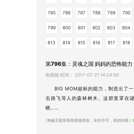
785
786
787
788
789
790
799
800
801
802
803
804
813
814
815
816
817
818
第796集：灵魂之国 妈妈的恐怖能力
电视猫 时间： 2017-07-21 14:24:59
BIG MOM超标的能力，制造出
击路飞等人的森林树木。这群笼罩在
晓……
(
海贼王剧情系电视猫原创，未经许可，请勿转载！