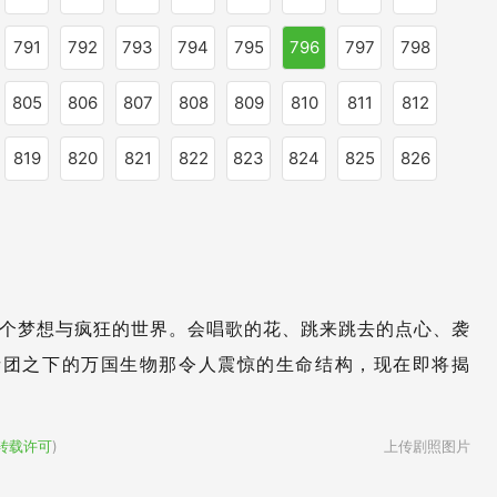
791
792
793
794
795
796
797
798
805
806
807
808
809
810
811
812
819
820
821
822
823
824
825
826
了一个梦想与疯狂的世界。会唱歌的花、跳来跳去的点心、袭
谜团之下的万国生物那令人震惊的生命结构，现在即将揭
转载许可
)
上传剧照图片