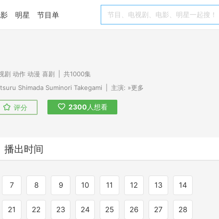
电影
明星
节目单
视剧
动作
动漫
喜剧
|
共1000集
tsuru Shimada
Suminori Takegami
|
主演:
»更多
2300
人想看
评分
播出时间
7
8
9
10
11
12
13
14
21
22
23
24
25
26
27
28