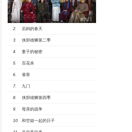
老九门
后妈的春天
2.
侠胆雄狮第二季
3.
妻子的秘密
4.
百花杀
5.
雀骨
6.
九门
7.
侠胆雄狮第四季
8.
母亲的战争
9.
和空姐一起的日子
10.
兵自风中来