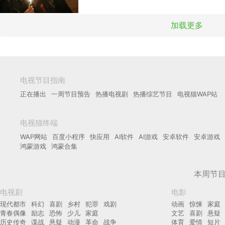
加载更多
电视节目指南
正在播出
一周节目预告
热播电视剧
热播综艺节目
电视猫WAP站
电视猫终端
WAP网站
百度小程序
快应用
AI软件
AI游戏
安卓软件
安卓游戏
鸿蒙游戏
鸿蒙合集
本周节
电视剧
电影
现代都市
科幻
喜剧
乡村
犯罪
戏剧
动画
惊悚
家庭
青春偶像
励志
恐怖
少儿
家庭
文艺
喜剧
悬疑
历史传奇
谍战
悬疑
动漫
革命
战争
体育
爱情
短片