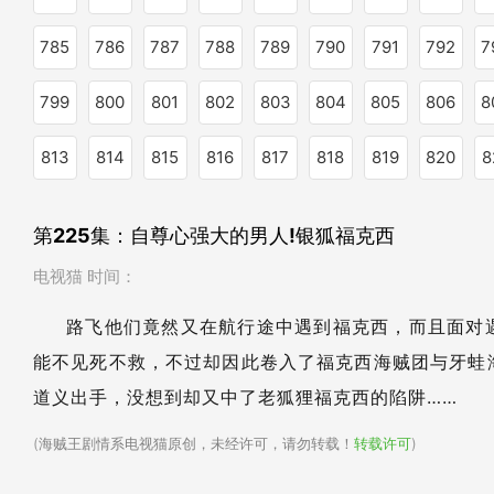
785
786
787
788
789
790
791
792
7
799
800
801
802
803
804
805
806
8
813
814
815
816
817
818
819
820
8
第225集：自尊心强大的男人!银狐福克西
电视猫 时间：
路飞他们竟然又在航行途中遇到福克西，而且面对
能不见死不救，不过却因此卷入了福克西海贼团与牙蛙
道义出手，没想到却又中了老狐狸福克西的陷阱……
(
海贼王剧情系电视猫原创，未经许可，请勿转载！
转载许可
)