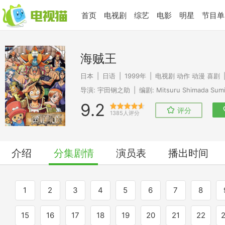
首页
电视剧
综艺
电影
明星
节目单
海贼王
日本
|
日语
|
1999年
|
电视剧
动作
动漫
喜剧
导演:
宇田钢之助
|
编剧:
Mitsuru Shimada
Sumi
9.2
评分
1385人评分
介绍
分集剧情
演员表
播出时间
1
2
3
4
5
6
7
8
15
16
17
18
19
20
21
22