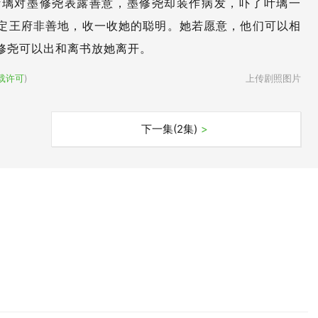
叶璃对墨修尧表露善意，墨修尧却装作病发，吓了叶璃一
定王府非善地，收一收她的聪明。她若愿意，他们可以相
修尧可以出和离书放她离开。
载许可
)
上传剧照图片
下一集(2集)
>