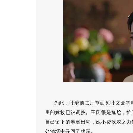
为此，叶璃前去厅堂面见叶文鼎等
里的嫁妆已被调换。王氏很是尴尬，忙
自己留下的地契田宅，她不费吹灰之力
处池塘中寻回了牌匾。