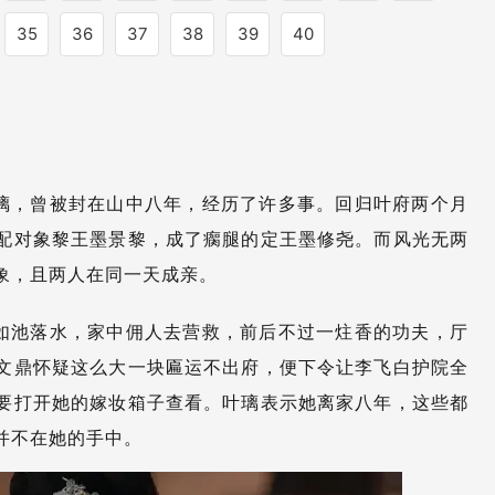
35
36
37
38
39
40
璃，曾被封在山中八年，经历了许多事。回归叶府两个月
配对象黎王墨景黎，成了瘸腿的定王墨修尧。而风光无两
象，且两人在同一天成亲。
如池落水，家中佣人去营救，前后不过一炷香的功夫，厅
文鼎怀疑这么大一块匾运不出府，便下令让李飞白护院全
要打开她的嫁妆箱子查看。叶璃表示她离家八年，这些都
并不在她的手中。