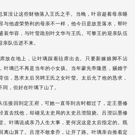
总算没让这些财物落入王氏之手。当晚，叶容趁着母亲睡
容与他虚荣势利的母亲不一样，他今日是故意落水，帮叶
盛装华容，与叶莹跪别叶文华与王氏。可黎王的迎亲队伍
迎亲队伍进不来。
席放在地上，让叶璃踩着毡席出去。只要新嫁娘脚不沾
，叶璃已不再是当年的小女孩。当年蒙先帝隆恩，赐婚于
背信，恳求太后另聘王氏之女叶莹。太后允了他的恳求，
不同，但好在叶璃下山了。
队伍接回到定王府，可她一直等到吉时都过了，定王墨修
径直去找他，却碰见太史局的太史吕澄阻挠。吕澄以墨修
堂。叶璃说成亲乃人生大事，更何况这是太后指定的。既
回离山算了。吕澄不敢拿乔，让开了路。叶璃亲自推着定