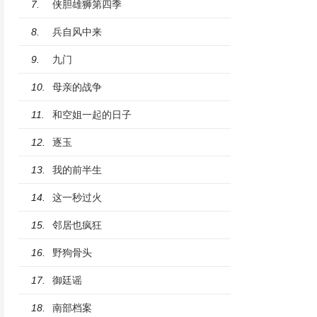
侠胆雄狮第四季
7.
兵自风中来
8.
九门
9.
母亲的战争
10.
和空姐一起的日子
11.
逐玉
12.
我的前半生
13.
这一秒过火
14.
邻居也疯狂
15.
野狗骨头
16.
御廷谣
17.
南部档案
18.