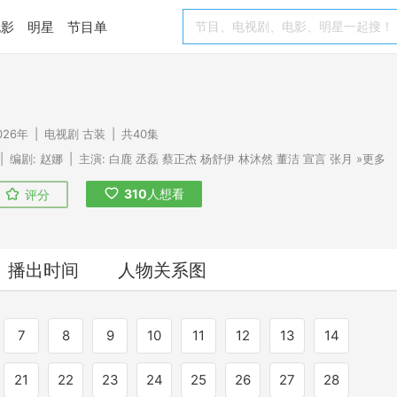
电影
明星
节目单
026年
|
电视剧
古装
|
共40集
|
编剧:
赵娜
|
主演:
白鹿
丞磊
蔡正杰
杨舒伊
林沐然
董洁
宣言
张月
»更多
310
人想看
评分
播出时间
人物关系图
7
8
9
10
11
12
13
14
21
22
23
24
25
26
27
28