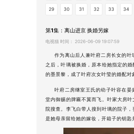
29
30
31
32
33
34
第1集：离山进京 换婚另嫁
电视猫 时间： 2026-06-09 19:07:59
作为离山后人兼叶府二房长女的叶
之后，叶璃被换婚，原本给她指定的婚
的墨景黎，成了叶府次女叶莹的婚配对
叶府二房继室王氏的幼子叶容在晏
堂内御赐的牌匾不翼而飞。叶家大房叶
院搜查。李飞白带人搜到叶璃的院子，
是她母亲留给她的嫁妆，开箱子的钥匙