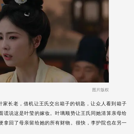
图片版权
叶家长老，借机让王氏交出箱子的钥匙，让众人看到箱子
圆谎说这是叶莹的嫁妆。叶璃顺势让王氏同她清算亲母给
便拿回了母亲留给她的所有财物。很快，李护院也在另一