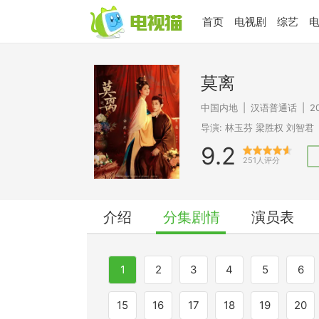
首页
电视剧
综艺
莫离
中国内地
|
汉语普通话
|
2
导演:
林玉芬
梁胜权
刘智君
9.2
251人评分
介绍
分集剧情
演员表
1
2
3
4
5
6
15
16
17
18
19
20