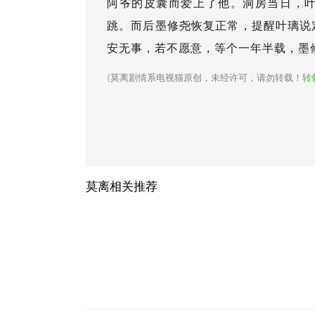
阿爷的皮囊而爱上了他。洞房当日，
跳。而后墨修尧恢复正常，提醒叶璃说
安无事，若不愿意，等个一年半载，墨
(
莫离剧情系电视猫原创，未经许可，请勿转载！
转
莫离相关推荐