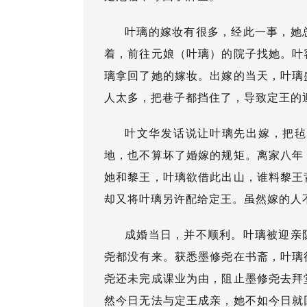
叶璃的嫁妆有很多，经此一事，她
着，前往元娘（叶璃）的院子找她。叶
璃拿回了她的嫁妆。出嫁的当天，叶璃
人太多，把巷子都挡住了，导致定王的
叶文华发话说让叶璃先出嫁，把毡
地，也不算坏了婚嫁的规矩。离家八年
她和黎王，叶璃欲借此出山，谁料黎王
却又将叶璃另许配给定王。虽然嫁的人
成婚当日，并不顺利。叶璃被迎亲
尧都没有来。获悉墨修尧在书斋，叶璃
尧还未完成课业为由，阻止墨修尧去拜
然今日无法与定王成亲，她不如今日就