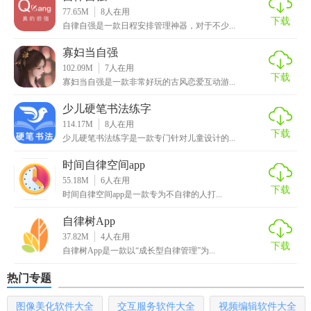
交流自己的经验和故事，互相支持和鼓励。
77.65M
8
人在用
下载
自律自强是一款日程安排管理神器，对于不少...
5. 个性化推荐：根据用户的使用情况和反馈，App会提供个性
寡妇当自强
化的内容和推荐，以便更好地满足用户的需求。
102.09M
7
人在用
下载
寡妇当自强是一款非常好玩的古风恋爱互动游...
【自律自强app特色】
少儿硬笔书法练字
1. 强大的数据分析和反馈功能，帮助用户更好地了解自己的
114.17M
8
人在用
下载
行为和习惯。
少儿硬笔书法练字是一款专门针对儿童设计的...
2. 个性化的正念冥想和心理辅导，针对不同用户的需求提供
时间自律空间app
55.18M
6
人在用
不同的支持和帮助。
下载
时间自律空间app是一款专为不自律的人打...
3. 社区交流和分享功能，让用户感受到不是孤军奋战，而是
自律树App
与其他用户一起共同进步和成长。
37.82M
4
人在用
下载
自律树App是一款以“成长型自律管理”为...
【自律自强app优势】
热门专题
效率 = 专注
图像美化软件大全
交互服务软件大全
视频编辑软件大全