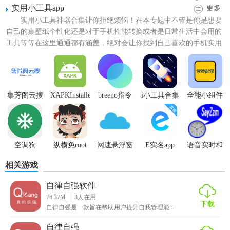
实用小工具app
更多
实用小工具神器合集让你拒绝烦恼！在本专题中不管是你是想要
自己的桌壁纸个性化还是对于手机性能转换或者是日常生活中会用的
工具等等在这里通通都有涵盖，绝对会让你找到自己喜欢的手机实用
小工具，并且大部分的工具...
【自律自强app功能】
集芳阁云搜
XAPKInstaller
breeno指令
i小工具合集
全能小组件
手机版
最新版
1. 设定目标和计划：用户可以设定自己的目标，例如
减肥
、
(XAPK安装
学习新技能、增加运动量等，并制定具体的计划和时间表。
器)
2. 记录行为和习惯：App可以记录用户的行为和习惯，例如每
空调狗
纵横免root
网速悬浮窗
E实名app
语音实时和
AirFrozen
框架
app
整点报时软
天的饮食、运动、睡眠等，并进行分析和反馈。
相关游戏
件
3. 提供正念冥想和心理辅导：App提供正念冥想练习，帮助用
自律自强软件
户提高专注力和自我觉察能力；同时还有心理辅导，帮助用
76.37M
3
人在用
户缓解压力和提升情绪。
下载
自律自强是一款旨在帮助用户提升自我管理能...
4. 社区交流和分享：用户可以在App内加入社区，与其他用户
自律自强