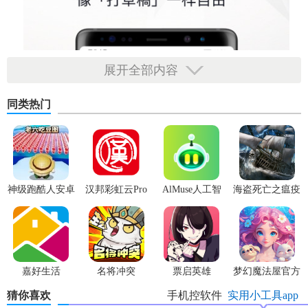
展开全部内容
同类热门
神级跑酷人安卓
汉邦彩虹云Pro
AlMuse人工智
海盗死亡之瘟疫
版
能助手APP最新
版
嘉好生活
名将冲突
票启英雄
梦幻魔法屋官方
版
猜你喜欢
手机控软件
实用小工具app