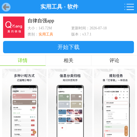
实用工具
·
软件
首页
首页
游戏
软件
游戏
鸿蒙
鸿蒙
软件
专题
鸿蒙游戏
鸿蒙软件
专题
自律自强app
大小：145.72M
更新时间：2026-07-18
游戏
软件
类别：
实用工具
版本：v3.7.1
开始下载
详情
相关
评论