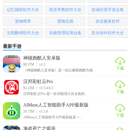
基于番茄工作法，帮助你集中注意力。试过就知道这是有效
的时间管理方法。
记忆辅助软件大全
英语早教软件大全
农场经营手游合集
宠物喂养
宠物交易
农业服务软件
完整的工作流效率工具
文档翻译软件大全
衣橱管理应用合集
音乐创作软件大全
从收集想法、规划任务 到 专注工作、归纳分析，番茄土豆提
供了完整的工作流效率管理。
最新手游
让工作记录井井有条
神级跑酷人安卓版
80.37M
v1.2
在每个番茄时间结束后记录下刚刚的工作内容，让工作内容
下载
《神级跑酷人安卓版》是一款以极限跑酷为核...
可追踪。 高级版用户更有图文并茂的工作周报。
汉邦彩虹云Pro
简单而强大的任务列表
92.22M
v1.5.4.0.2
下载
汉邦彩虹云Pro 是一款功能强大且全面的...
轻量级的任务列表功能，同时通过特殊语法提供 #标签、重要
程度、快速置顶等功能。升级高级版还可以获得子任务、提
AlMuse人工智能助手APP最新版
醒、重复、预计番茄数、备注等高级功能。
19.73M
v1.5.0
下载
AlMuse人工智能助手APP最新版是一...
【自律自强app推荐】
海盗死亡之瘟疫