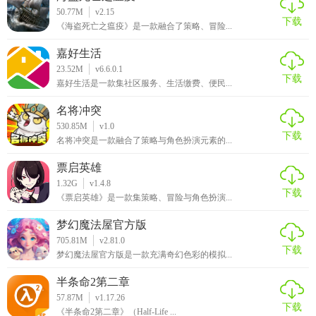
50.77M
v2.15
自律自强App是一款非常实用和有帮助的App，特别适合那些
下载
《海盗死亡之瘟疫》是一款融合了策略、冒险...
希望提高自我约束和自我激励的人使用。它不仅提供了强大
的数据分析和反馈功能，还提供了个性化的正念冥想和心理
嘉好生活
23.52M
v6.6.0.1
辅导，以及社区交流和分享功能。如果你想要更好地管理自
下载
嘉好生活是一款集社区服务、生活缴费、便民...
己的生活和情绪，提升自我效率和自信心，那么自律自强App
绝对是一个值得尝试的选择。
名将冲突
530.85M
v1.0
下载
名将冲突是一款融合了策略与角色扮演元素的...
票启英雄
1.32G
v1.4.8
下载
《票启英雄》是一款集策略、冒险与角色扮演...
梦幻魔法屋官方版
705.81M
v2.81.0
下载
梦幻魔法屋官方版是一款充满奇幻色彩的模拟...
半条命2第二章
57.87M
v1.17.26
下载
《半条命2第二章》（Half-Life ...