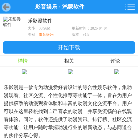
影音娱乐
·
鸿蒙软件
首页
首页
游戏
软件
游戏
鸿蒙
鸿蒙
软件
专题
鸿蒙游戏
鸿蒙软件
专题
乐影漫软件
大小：38.96M
更新时间：2026-04-04
游戏
软件
类别：
影音娱乐
版本：v1.9
开始下载
详情
相关
评论
乐影漫是一款专为动漫爱好者设计的综合性娱乐软件，集动
漫观看、社区交流、个性化推荐等功能于一体，旨在为用户
提供极致的动漫观看体验和丰富的动漫文化交流平台。用户
可以在这里轻松找到自己喜欢的动漫，并享受流畅的在线观
看体验。同时，软件还提供了动漫资讯、排行榜、社区交流
等功能，让用户随时掌握动漫行业的最新动态，与志同道合
的伙伴分享心得。