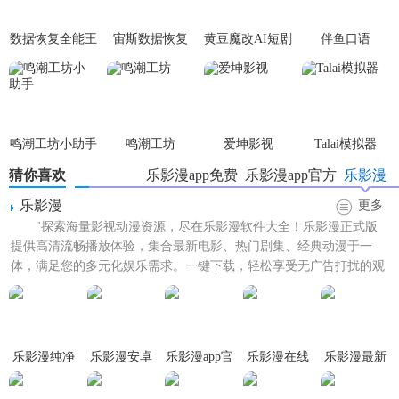
数据恢复全能王
宙斯数据恢复
黄豆魔改AI短剧
伴鱼口语
鸣潮工坊小助手
鸣潮工坊
爱坤影视
Talai模拟器
猜你喜欢
乐影漫app免费
乐影漫app官方
乐影漫
乐影漫
更多
"探索海量影视动漫资源，尽在乐影漫软件大全！乐影漫正式版
提供高清流畅播放体验，集合最新电影、热门剧集、经典动漫于一
体，满足您的多元化娱乐需求。一键下载，轻松享受无广告打扰的观
影时光。我们承诺安全无毒，...
乐影漫纯净
乐影漫安卓
乐影漫app官
乐影漫在线
乐影漫最新
版
版
方正版
看
版