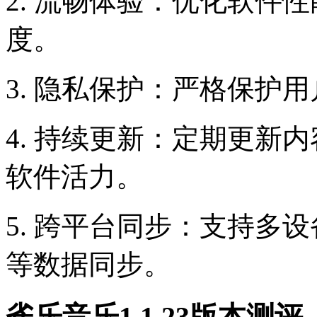
2. 流畅体验：优化软件
度。
3. 隐私保护：严格保护
4. 持续更新：定期更新
软件活力。
5. 跨平台同步：支持多
等数据同步。
雀乐音乐1.1.23版本测评