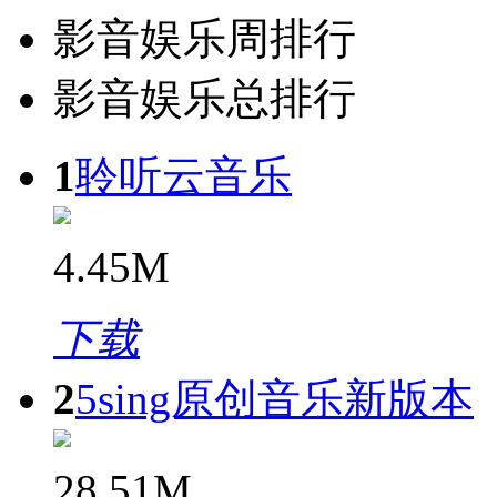
影音娱乐周排行
影音娱乐总排行
1
聆听云音乐
4.45M
下载
2
5sing原创音乐新版本
28.51M