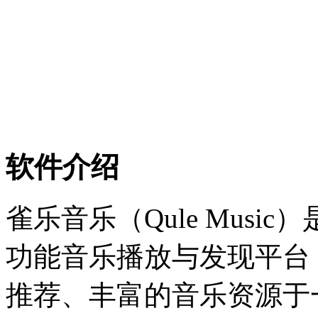
软件介绍
雀乐音乐（Qule Mus
功能音乐播放与发现平台
推荐、丰富的音乐资源于