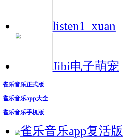
listen1_xuan
Jibi电子萌宠
雀乐音乐正式版
雀乐音乐app大全
雀乐音乐手机版
雀乐音乐app复活版