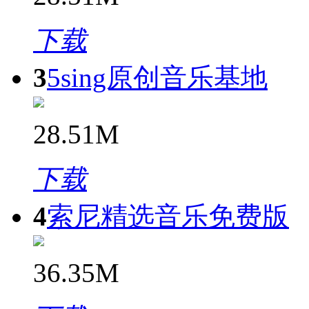
下载
3
5sing原创音乐基地
28.51M
下载
4
索尼精选音乐免费版
36.35M