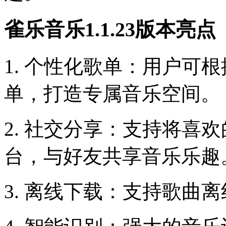
雀乐音乐1.1.23版本亮点
1. 个性化歌单：用户可
单，打造专属音乐空间。
2. 社交分享：支持将喜
台，与好友共享音乐乐趣
3. 离线下载：支持歌曲