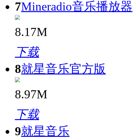
7
Mineradio音乐播放器
8.17M
下载
8
就星音乐官方版
8.97M
下载
9
就星音乐