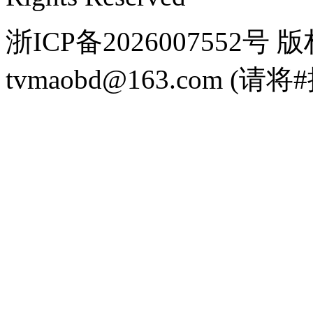
浙ICP备2026007552
tvmaobd@163.com 