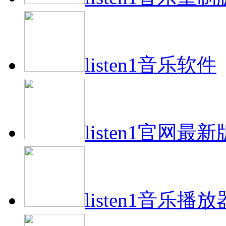
listen1音乐软件
listen1官网最新
listen1音乐播放