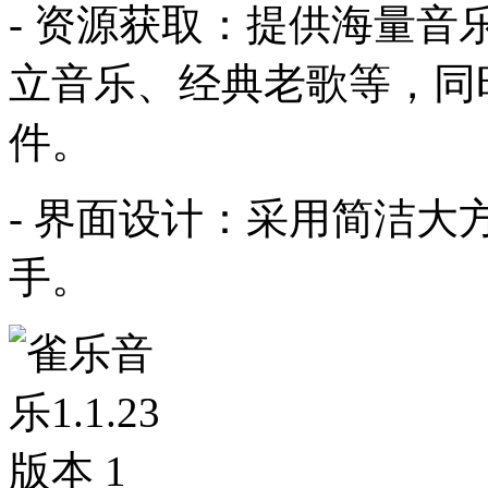
- 资源获取：提供海量
立音乐、经典老歌等，同
件。
- 界面设计：采用简洁大
手。