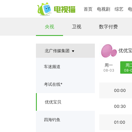
首页
电视剧
综艺
央视
卫视
数字付费
优优
北广传媒集团
周一
周
车迷频道
08-03
08-
考试在线*
00:00
优优宝贝
00:30
四海钓鱼
01:00