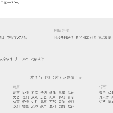
节目预告为准。
剧情导航
节目
电视猫WAP站
同步热播剧情
即将播出剧情
完结剧情
安卓软件
安卓游戏
鸿蒙软件
本周节目播出时间及剧情介绍
电影
综艺
动画
惊悚
家庭
传记
动作
黑帮
武侠
音乐
戏
文艺
喜剧
悬疑
历史
纪录
科幻
新聊
真人秀
体育
爱情
短片
儿童
西部
冒险
犯罪
综艺
情
戏剧
警匪
恐怖
战争
魔幻
剧情
歌舞