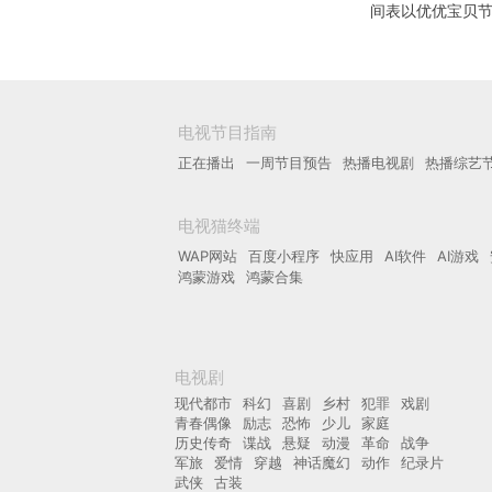
间表以优优宝贝
电视节目指南
正在播出
一周节目预告
热播电视剧
热播综艺
电视猫终端
WAP网站
百度小程序
快应用
AI软件
AI游戏
鸿蒙游戏
鸿蒙合集
电视剧
现代都市
科幻
喜剧
乡村
犯罪
戏剧
青春偶像
励志
恐怖
少儿
家庭
历史传奇
谍战
悬疑
动漫
革命
战争
军旅
爱情
穿越
神话魔幻
动作
纪录片
武侠
古装