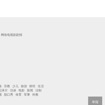
网络电视剧剧情
曲
宗教
少儿
旅游
财经
生活
纪录片
访谈
电影
新闻
法制
感
脱口秀
体育
军事
科教
举报