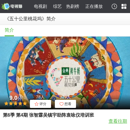
电视剧
综艺
热剧榜
正在播放
《五十公里桃花坞》简介
简介
9.0
78人
329人
分
评分
想看
第6季 第4期 张智霖吴镇宇助阵袁咏仪培训班
查看往期